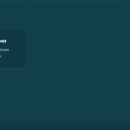
ами
ение
u