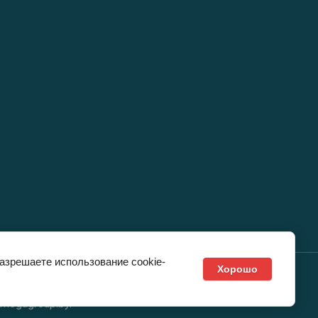
разрешаете использование cookie-
Хорошо
Продающие web-сайты под ключ –
megagroup.by
.