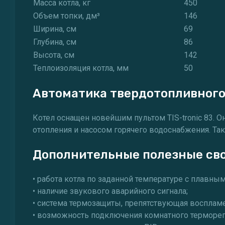
Масса котла, кг
450
Объем топки, дм³
146
Ширина, см
69
Глубина, см
86
Высота, см
142
Теплоизоляция котла, мм
50
Автоматика твердотопливного 
Котел оснащен новейшим пультом TIS-tronic 83. О
отопления и насосом горячего водоснабжения. Та
Дополнительные полезные сво
• работа котла по заданной температуре с плавн
• наличие звукового аварийного сигнала;
• система термозащиты, препятствующая восплам
• возможность подключения комнатного терморег